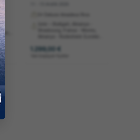
11 - 15 Aralık 2026
II
5* Deluxe Amadeus Riva
İzmir – Stuttgart, Almanya -
Strasbourg, Fransa - Worms,
eyer,
Almanya - Rüdesheim (Lorelei
nsa -
Vadisi Geçişi) - Koblenz,
l,
1.299,00 €
Almanya - Köln -Düsseldorf,
Almanya - İzmir
'dan başlayan fiyatlar