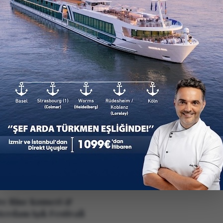
1 - 5 Aralık 2026
Aralık 2026
5* Deluxe Amadeus Silver 
 Deluxe Amadeus Silver II
Istanbul – Köln - Koblenz
mir – Düsseldorf / Köln,
(Lorelei Vadisi Geçişi) -
a - Koblenz (Lorelei
Rüdesheim, Almanya - Sp
disi Geçişi) - Rüdesheim,
Almanya - Strasbourg, Fra
manya - Speyer, Almanya -
Strasbourg, Fransa – Base
9,00 €
1.199,00 €
rasbourg, Fransa -
İsviçre – İstanbul
rasbourg, Fransa – Basel,
aşlayan fiyatlar
'dan başlayan fiyatlar
viçre – İzmir
e Riue Konseri &
erdam Işık Festivali