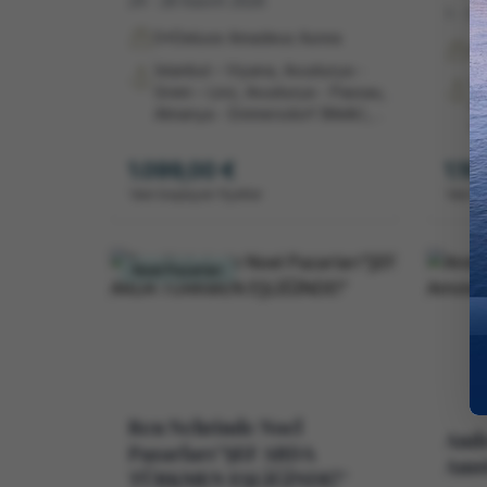
24 - 28 Kasım 2026
1 - 5 
5*Deluxe Amadeus Aurea
5*
İstanbul – Viyana, Avusturya -
İz
Grein – Linz, Avusturya - Passau,
Almany
Almanya - Emmersdorf (Melk),
Va
Avusturya - Viyana, Avusturya-
Al
İstanbul
1.099,00 €
1.19
St
St
'dan başlayan fiyatlar
'dan b
İs
Noel Pazarları
Ren Nehrinde Noel
Andr
Pazarları‘’ŞEF ARDA
Amst
TÜRKMEN EŞLİĞİNDE!’’