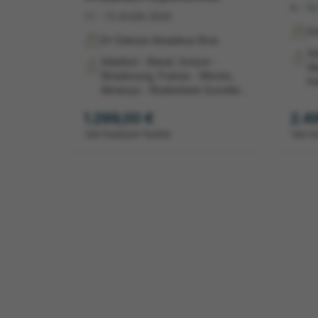
4 - 1
11 - 15 Aralık 2026
5
5* Deluxe Amadeus Riva
İs
İstanbul – Basel, İsviçre -
Al
Strasbourg, Fransa - Worms,
Ho
Almanya - Rüdesheim (Lorelei
Ha
Vadisi Geçişi) - Koblenz,
Am
1.299,00 €
2.4
Almanya - Köln,Almanya –
Am
İstanbul
'dan başlayan fiyatlar
'dan b
Am