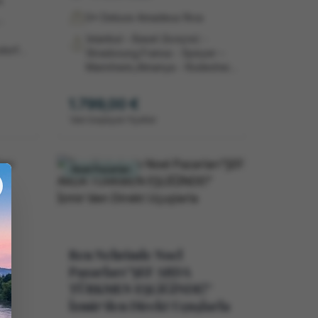
a
5* Deluxe Amadeus Riva
-
İstanbul – Basel (İsviçre) -
dorf
Strasbourg,Fransa - Speyer –
a -
Mannheim,Almanya - Rüdesheim
ava,
– Koblenz - Koblenz – Cochem,
Almanya - Köln,Almanya -
1.799,00 €
Amsterdam,Hollanda -
'dan başlayan fiyatlar
Amsterdam İstanbul
Noel Pazarları
Ren Nehrinde Noel
Pazarları‘’ŞEF ARDA
TÜRKMEN EŞLİĞİNDE!’’
İzmir'den Direkt Uçuşlarla