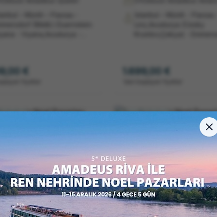
*Deluxe Amadeus Queen
5*Deluxe Amadeus Amar
tanbul – Münih – Passau -
İstanbul – Münih - Passau 
mersdorf (Melk)-Duernstein-
Linz,Avusturya (Cesky
yana - Viyana,Avusturya -
Krumlov,Çekya) - Emmers
dapeşte,Macaristan -
(Melk)-Duernstein- Viyan
dapeşte,Macaristan/Estergon,Macaristan
Viyana,Avusturya - Bratisl
Bratislava, Slovakya -
Slovakya - Estergon –
99,00 €
1.699,00 €
nz,Avusturya (Cesky
Budapeşte - Budapeşte -
aşlayan fiyatlar
'dan başlayan fiyatlar
umlov,Çekya) - Passau –
İstanbul
nih – Istanbul
Pazarları
Noel Pazarları
Nehrinde Noel
Ren Nehrinde Noel
rları ''İzmir'den Direkt
Pazarları
larla''