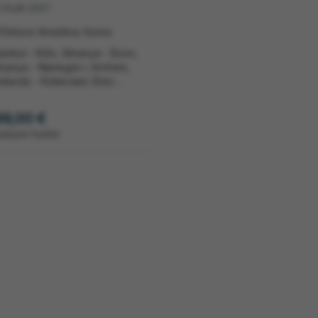
0 Ocak 2027
*Deluxe Amadeus Aurea
tanbul – Köln, Almanya - Bonn,
manya - Nijmegen / Arnhem,
llanda - Rotterdam (Den
gue) / Dordecht, Hollanda -
sterdam, Hollanda -
99,00 €
sterdam, Hollanda -
aşlayan fiyatlar
sterdam, Hollanda – İstanbul