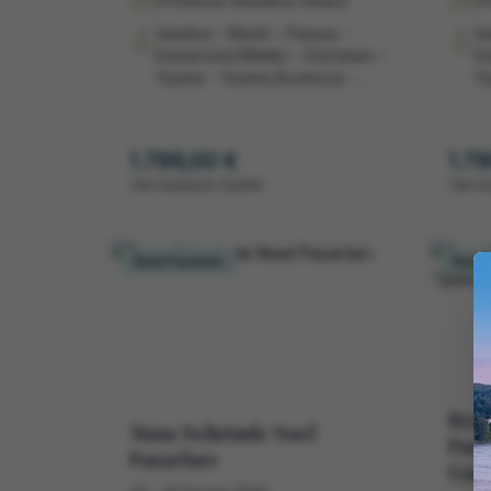
5*Deluxe Amadeus Amara
5
İstanbul – Münih – Passau -
İs
Emmersdorf(Melk) – Dürnstein –
Em
Viyana - Viyana,Avusturya -
Vi
Budapeşte,Macaristan -
Bu
Budapeşte,Macaristan/Estergon,Macaristan
Bu
- Bratislava, Slovakya -
- 
1.799,00 €
1.7
Linz,Avusturya (Cesky
Li
'dan başlayan fiyatlar
'dan b
Krumlov,Çekya) - Passau –
Kr
Munih – Istanbul
Mu
Noel Pazarları
Noel 
Ren 
Tuna Nehrinde Noel
Paza
Pazarları
Uçuş