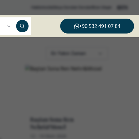
EN
Hakkımızda
Sıkça Sorulan Sorular
Bize Ulaşın
+90 532 491 07 84
En Yakın Zaman
Baştan Sona Ren
Nehri&Mosel
12 - 19 Ekim 2026